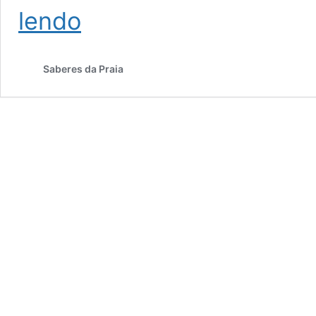
Faça
lendo
seu
rolê,
leve
Saberes da Praia
seu
lixo!