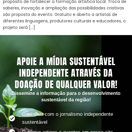
propósito de fortalecer a formação artística local. Troca de
saberes, inovação e ampliação das possibilidades criativas
são proposta do evento. Gratuito e aberto a artistas de
diferentes linguagens, produtores culturais e educadores, o
projeto será […]
APOIE A MÍDIA SUSTENTÁVEL
INDEPENDENTE ATRAVÉS DA
DOAÇÃO DE QUALQUER VALOR!
Dissemine a informação para o desenvolvimento
sustentável da região!
Contribua com o jornalismo independente
sustentável