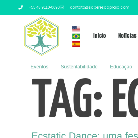
contato@saberesdapraia.com
+55 48 9110-0690
Início
Notícias
Eventos
Sustentabilidade
Educação
TAG:
E
Ecstatic Dance: uma fes