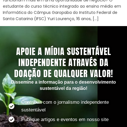
funcionam mais em uma oportunidade de negócio? O
estudante do curso técnico integrado ao ensino médio em
Informática do Câmpus Garopaba do Instituto Federal de
Santa Catarina (IFSC) Yuri Lourenço, 16 anos, […]
APOIE A MÍDIA SUSTENTÁVEL
INDEPENDENTE ATRAVÉS DA
DOAÇÃO DE QUALQUER VALOR!
Dissemine a informação para o desenvolvimento
sustentável da região!
Contribua com o jornalismo independente
sustentável
Publique artigos e eventos em nosso site