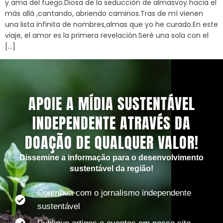
y ama del fuego.Diosa de la seducción de almasvoy hacia el
más allá ,cantando, abriendo caminos.Tras de mí vienen
una lista infinita de nombres,almas que yo he curado.En este
viaje, el amor es la primera revelación.Seré una sola con el
[…]
APOIE A MÍDIA SUSTENTÁVEL
INDEPENDENTE ATRAVÉS DA
DOAÇÃO DE QUALQUER VALOR!
Dissemine a informação para o desenvolvimento
sustentável da região!
Contribua com o jornalismo independente
sustentável