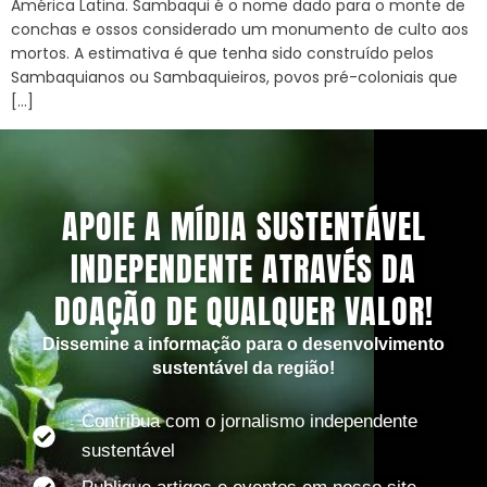
América Latina. Sambaqui é o nome dado para o monte de
conchas e ossos considerado um monumento de culto aos
mortos. A estimativa é que tenha sido construído pelos
Sambaquianos ou Sambaquieiros, povos pré-coloniais que
[…]
APOIE A MÍDIA SUSTENTÁVEL
INDEPENDENTE ATRAVÉS DA
DOAÇÃO DE QUALQUER VALOR!
Dissemine a informação para o desenvolvimento
sustentável da região!
Contribua com o jornalismo independente
sustentável