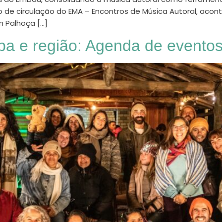
e circulação do EMA – Encontros de Música Autoral, acontec
m Palhoça […]
a e região: Agenda de eventos