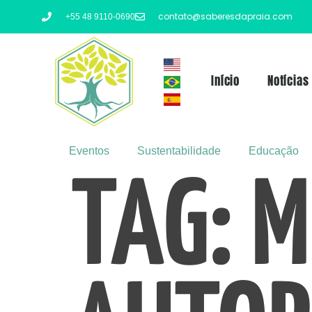
contato@saberesdapraia.com
+55 48 9110-0690
Início
Notícias
Eventos
Sustentabilidade
Educação
TAG:
M