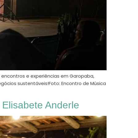
s, encontros e experiências em Garopaba,
gócios sustentáveis!Foto: Encontro de Música
Elisabete Anderle