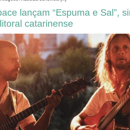
ace lançam “Espuma e Sal”, si
itoral catarinense