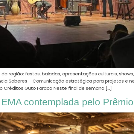
da região: festas, baladas, apresentações culturais, show
ncia Saberes – Comunicação estratégica para projetos e ne
ho Créditos Guto Faraco Neste final de semana […]
o EMA contemplada pelo Prêmio 