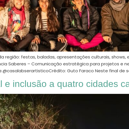
a região: festas, baladas, apresentações culturais, shows,
ncia Saberes – Comunicação estratégica para projetos e ne
 na @casalabserartisticoCrédito: Guto Faraco Neste final de
 e inclusão a quatro cidades c