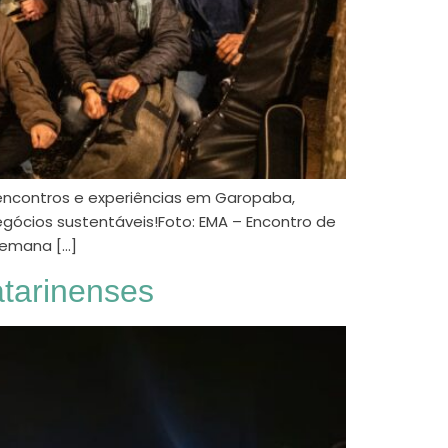
 encontros e experiências em Garopaba,
gócios sustentáveis!Foto: EMA – Encontro de
 semana […]
atarinenses