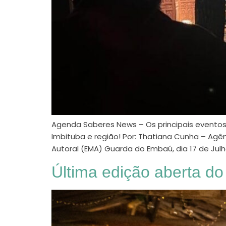
Agenda Saberes News – Os principais eventos 
Imbituba e região! Por: Thatiana Cunha – Agê
Autoral (EMA) Guarda do Embaú, dia 17 de Jul
Última edição aberta d