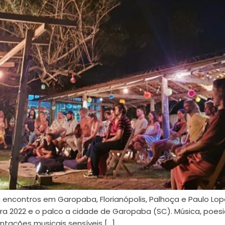
za encontros em Garopaba, Florianópolis, Palhoça e Paulo L
ra 2022 e o palco a cidade de Garopaba (SC). Música, poesia
ntações musicais sensíveis […]