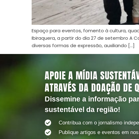
Espaço para eventos, fomento à cultura, qua
Ibiraquera, a partir do dia 27 de setembro A C
diversas formas de expressão, auxiliando […]
APOIE A MÍDIA SUSTENTÁ
ATRAVÉS DA DOAÇÃO DE 
Dissemine a informação pa
sustentável da região!
Contribua com o jornalismo indep
Publique artigos e eventos em nos