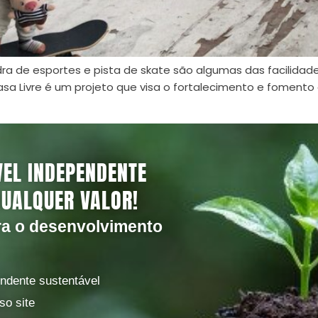
dra de esportes e pista de skate são algumas das facilida
asa Livre é um projeto que visa o fortalecimento e fomento a
VEL INDEPENDENTE
QUALQUER VALOR!
ra o desenvolvimento
endente sustentável
so site