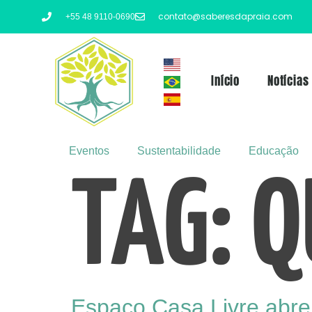
contato@saberesdapraia.com
+55 48 9110-0690
Início
Notícias
Eventos
Sustentabilidade
Educação
TAG:
Q
Espaço Casa Livre abre