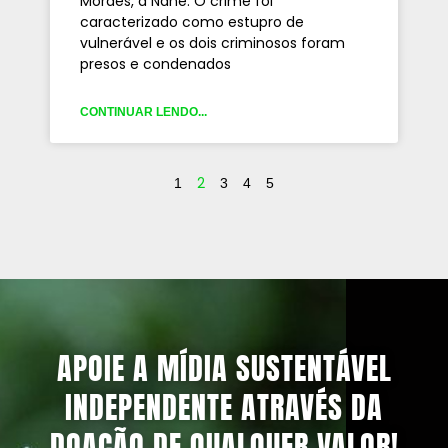
Moraes, a Nane. O crime foi
caracterizado como estupro de
vulnerável e os dois criminosos foram
presos e condenados
CONTINUAR LENDO...
2
1
3
4
5
APOIE A MÍDIA SUSTENTÁVEL
INDEPENDENTE ATRAVÉS DA
DOAÇÃO DE QUALQUER VALOR!