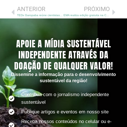
ANTERIOR
PRÓXIMO
TEDx Garopaba reúne cientistas, lideranças comunitárias e inovadores em edição histórica sobre clima e regeneração
EMA realiza edição gratuita na Casa Lab Ser Artístico na próxima quarta-feira (24)
APOIE A MÍDIA SUSTENTÁVEL
INDEPENDENTE ATRAVÉS DA
DOAÇÃO DE QUALQUER VALOR!
Dissemine a informação para o desenvolvimento
sustentável da região!
Contribua com o jornalismo independente
sustentável
Publique artigos e eventos em nosso site
Receba nossos conteúdos no celular ou e-