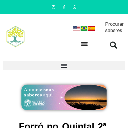
Procurar
saberes
Forró no Quintal 2ª