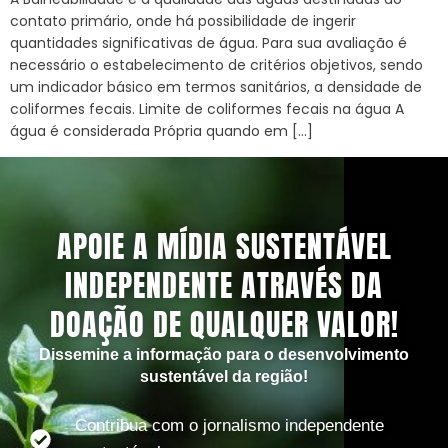
contato primário, onde há possibilidade de ingerir
quantidades significativas de água. Para sua avaliação é
necessário o estabelecimento de critérios objetivos, sendo
um indicador básico em termos sanitários, a densidade de
coliformes fecais. Limite de coliformes fecais na água A
água é considerada Própria quando em […]
APOIE A MÍDIA SUSTENTÁVEL
INDEPENDENTE ATRAVÉS DA
DOAÇÃO DE QUALQUER VALOR!
Dissemine a informação para o desenvolvimento
sustentável da região!
Contribua com o jornalismo independente