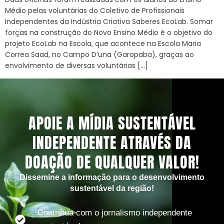
Médio pelas voluntárias do Coletivo de Profissionais
Independentes da Indústria Criativa Saberes EcoLab. Somar
forças na construção do Novo Ensino Médio é o objetivo do
projeto EcoLab na Escola, que acontece na Escola Maria
Correa Saad, no Campo D’una (Garopaba), graças ao
envolvimento de diversas voluntárias […]
APOIE A MÍDIA SUSTENTÁVEL
INDEPENDENTE ATRAVÉS DA
DOAÇÃO DE QUALQUER VALOR!
Dissemine a informação para o desenvolvimento
sustentável da região!
Contribua com o jornalismo independente