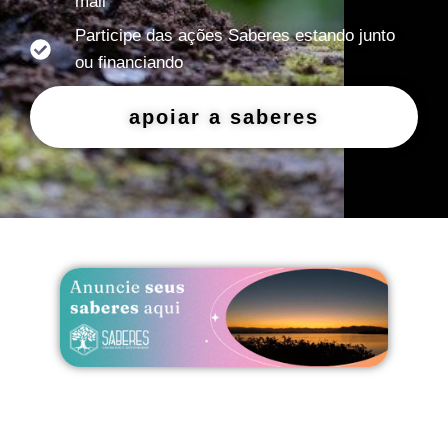
mail
Participe das ações Saberes estando junto
ou financiando
apoiar a saberes