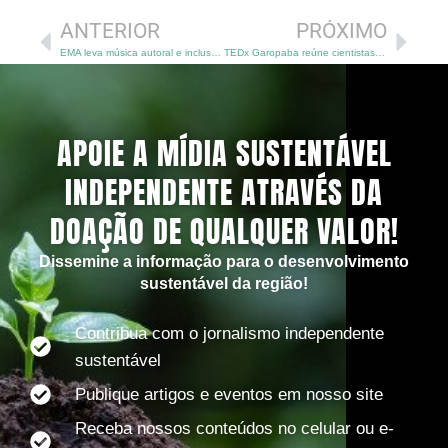
ANTERIOR
PRÓXIMO
EMA leva música autoral e inclusão a quatro cidades catarinenses
TEDx Garopaba reúne cientistas, lideranças comunitárias e inovadores em edição histórica sobre clima e regeneração
APOIE A MÍDIA SUSTENTÁVEL
INDEPENDENTE ATRAVÉS DA
DOAÇÃO DE QUALQUER VALOR!
Dissemine a informação para o desenvolvimento
sustentável da região!
Contribua com o jornalismo independente
sustentável
Publique artigos e eventos em nosso site
Receba nossos conteúdos no celular ou e-